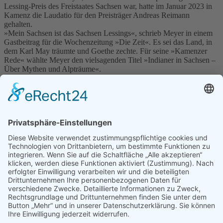
Lessing-Preis des Freistaates Sachsen war, hatte im Januar 2023 in
Kamenz die Laudatio für den Preisträger Andreas Reimann
gehalten.
»Mein Sachsen ist das Sachsen Lessings«, schrieb Meyer in einem
Gastbeitrag für die Wochenzeitung »Die Zeit«. Es sei das Land, in
dem Karl May träumte und Goethe zechte. Für seine »Kamenzer
Rede« wählte Meyer den vielsagenden Titel »Indianer in Sachsen –
Über Mythen und Alpträume«.
ISBN: 978-3-9823939-1-9
Kamenz 2023
5,00 €
Aktuelles
29. Juni 2026, 18 Uhr | Der Philosophische Montag, #6: Spontane
Ordnung aus dem Chaos?
Neuerscheinungen
Druckfassung der 12. Kamenzer Rede in St. Annen – Alexander
Osang: Der Messdiener im Klassenkampf