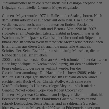
Jubiläumsredner hatte die Arbeitsstelle für Lessing-Rezeption den
Leipziger Schriftsteller Clemens Meyer eingeladen.
Clemens Meyer wurde 1977 in Halle an der Saale geboren. Nach
dem Abitur arbeitete er zunächst auf dem Bau. Um Geld zu
verdienen, aber auch, um »dort etwas zu finden, Poesie und
Geschichten zwischen Staub und Beton«. Von 1998 bis 2003
studierte er am Deutschen Literaturinstitut in Leipzig, was er als
Wachmann, Möbelpacker, Gabelstaplerfahrer und mit Stipendien
finanzierte. In seinem Werk verarbeitete Meyer seine persönlichen
Erfahrungen aus dieser Zeit, auch die materielle Armut als
Schriftsteller. Seine Erzählfiguren sind häufig Menschen, die am
Rande der Gesellschaft leben.
2006 erschien sein erster Roman »Als wir träumten« über das Leben
einer Jugendclique im Nachwende-Leipzig, für den er zahlreiche
Preise erhielt und der später verfilmt wurde. Für die
Geschichtensammlung »Die Nacht, die Lichter« (2008) erhielt er
den Preis der Leipziger Buchmesse. Im Frühjahr diesen Jahres
erschien sein Buch »Über Christa Wolf«. Auch seine erste
Veröffentlichung als Übersetzer legte Meyer kürzlich mit der
Graphic Novel »Street Cop« von Robert Coover vor.
Clemens Meyer war Gastdozent am Leipziger Literaturinstitut, hielt
Poetikvorlesungen an der Frankfurter Goethe-Universität und
schrieb Drehbücher. Seine Bücher sind in zahlreiche Sprachen
übersetzt worden. Meyer, der 2007 selbst Förderpreisträger zum