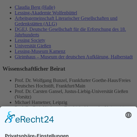
Claudia Berg (Halle)
Lessing-Akademie Wolfenbüttel
Arbeitsgemeinschaft Literarischer Gesellschaften und
Gedenkstätten (ALG)
DGEJ, Deutsche Gesellschaft für die Erforschung des 18.
Jahrhunderts
Lessing Society
Universität Gießen
Lessing-Museum Kamenz
Gleimhaus – Museum der deutschen Aufklärung, Halberstadt
Wissenschaftlicher Beirat
Prof. Dr. Wolfgang Bunzel, Frankfurter Goethe-Haus/Freies
Deutsches Hochstift, Frankfurt/Main
Prof. Dr. Carsten Gansel, Justus-Liebig-Universität Gießen
(Vorsitz)
Michael Hametner, Leipzig
Prof. Dr. Dirk Niefanger, Friedrich-Alexander Universität
Erlangen-Nürnberg
Dr. Ute Pott, Gleimhaus – Museum der deutschen
Aufklärung, Halberstadt
Aktuelles