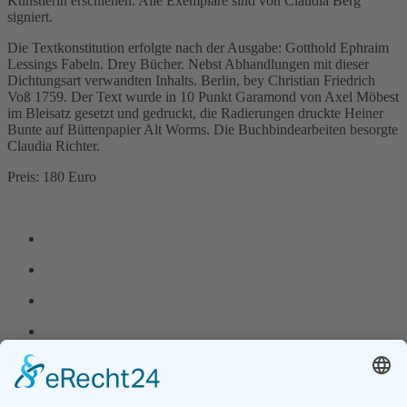
Künstlerin erschienen. Alle Exemplare sind von Claudia Berg
signiert.
Die Textkonstitution erfolgte nach der Ausgabe: Gotthold Ephraim
Lessings Fabeln. Drey Bücher. Nebst Abhandlungen mit dieser
Dichtungsart verwandten Inhalts. Berlin, bey Christian Friedrich
Voß 1759. Der Text wurde in 10 Punkt Garamond von Axel Möbest
im Bleisatz gesetzt und gedruckt, die Radierungen druckte Heiner
Bunte auf Büttenpapier Alt Worms. Die Buchbindearbeiten besorgte
Claudia Richter.
Preis: 180 Euro
Zurück